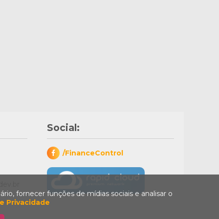
Social:
/FinanceControl
dev.br
rio, fornecer funções de mídias sociais e analisar o
de Privacidade