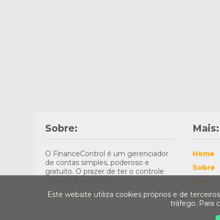
Sobre:
Mais:
O FinanceControl é um gerenciador
Home
de contas simples, poderoso e
Sobre
gratuito. O prazer de ter o controle
total de suas contas.
Blog
Termos de uso
Este website utiliza cookies próprios e de terceiro
Entrar
tráfego. Para