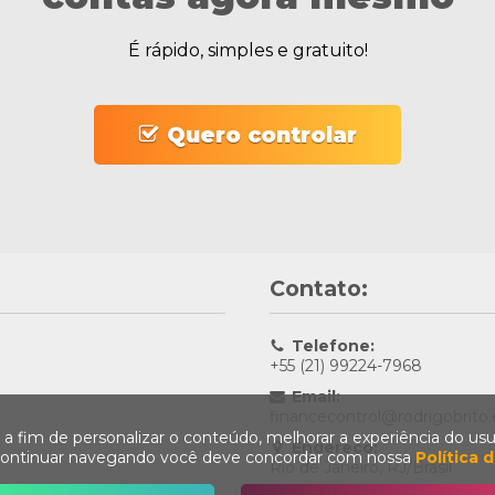
É rápido, simples e gratuito!
Quero controlar
Contato:
Telefone:
+55 (21) 99224-7968
Email:
financecontrol@rodrigobrito.
s a fim de personalizar o conteúdo, melhorar a experiência do usuá
Endereço:
 continuar navegando você deve concordar com nossa
Política 
Rio de Janeiro, RJ/Brasil