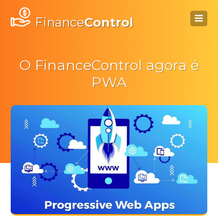
Finance
Control
O FinanceControl agora é
PWA